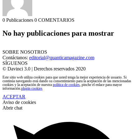
0 Publicaciones
0 COMENTARIOS
No hay publicaciones para mostrar
SOBRE NOSOTROS
Contáctanos:
editorial@quanticamagazine.com
SÍGUENOS
© Davinci 3.0 | Derechos reservados 2020
Este sitio web utiliza cookies para que usted tenga la mejor experiencia de usuario. Si
continúa navegando está dando su consentimiento para la aceptación de las mencionadas
cookies y la aceptación de nuestra
política de cookies
, pinche el enlace para mayor
información.
plugin cookies
ACEPTAR
Aviso de cookies
Abrir chat