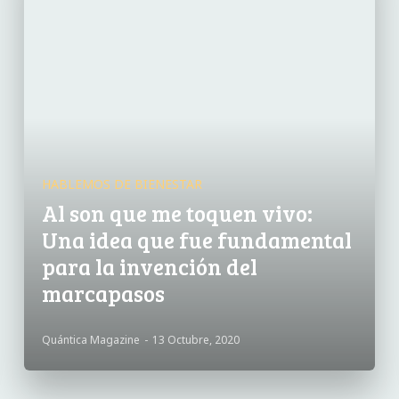
HABLEMOS DE BIENESTAR
Al son que me toquen vivo:
Una idea que fue fundamental
para la invención del
marcapasos
Quántica Magazine
-
13 Octubre, 2020